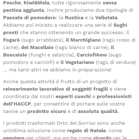
Pesche
,
Kiwi&Mela
, tutte rigorosamente
senza
pectina aggiunta
. Inoltre produciamo due tipologie di
Passate di pomodoro
: la
Rustica
e la
Vellutata
.
Abbiamo poi iniziato a realizzare una serie di
Sughi
pronti
che stanno ottenendo un grande successo: il
Fogarò
(sugo arrabbiata),
il Marchigiano
(ragù rosso di
carne),
del Macellaio
(ragù bianco di carne),
il
Boscaiolo
(funghi e salsiccia),
CarciofiAmo
(sugo
pomodoro e carciofi) e
il Vegetariano
(ragù di verdure)
… ma tanti altri ne abbiamo in preparazione!
Anche questa attività è frutto di un progetto di
reinserimento lavorativo di soggetti fragili
e viene
coordinata dai nostri
esperti cuochi
e
professionisti
dell’HACCP
, per consentire di portare sulle vostre
tavole un
prodotto sicuro
e di
assoluta qualità
.
I prodotti trasformati Orto del Sorriso sono anche
un’ottima soluzione come
regalo di Natale
, come
pensiero
per clienti, ma anche come
ricordo
per le