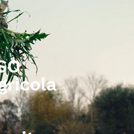
SO
gricola